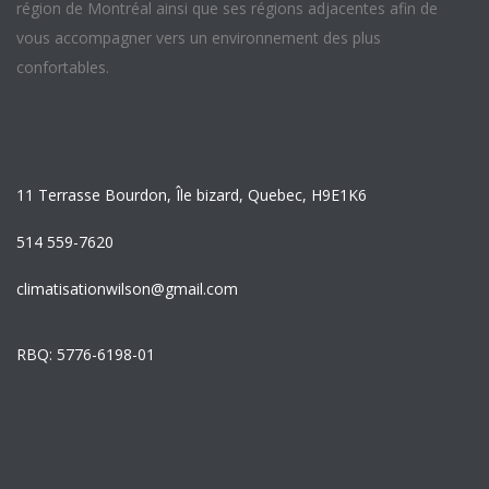
région de Montréal ainsi que ses régions adjacentes afin de
vous accompagner vers un environnement des plus
confortables.
11 Terrasse Bourdon, Île bizard, Quebec, H9E1K6
514 559-7620
climatisationwilson@gmail.com
RBQ: 5776-6198-01