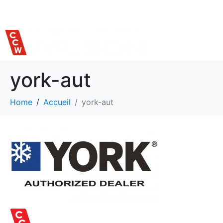
514 559-7620
york-aut
Home
Accueil
york-aut