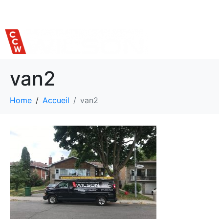
514 559-7620
van2
Home
Accueil
van2