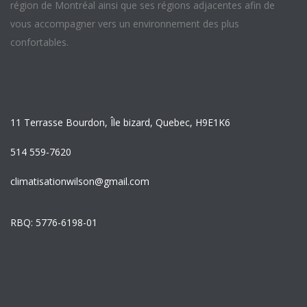
région de Montréal ainsi que ses régions adjacentes afin de
vous accompagner vers un environnement des plus
confortables.
11 Terrasse Bourdon, Île bizard, Quebec, H9E1K6
514 559-7620
climatisationwilson@gmail.com
RBQ: 5776-6198-01