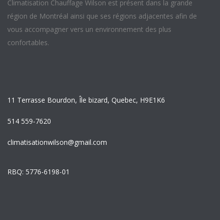
Climatisation Chauffage Wilson est présent dans la grande
région de Montréal ainsi que ses régions adjacentes afin de
vous accompagner vers un environnement des plus
confortables.
11 Terrasse Bourdon, Île bizard, Quebec, H9E1K6
514 559-7620
climatisationwilson@gmail.com
RBQ: 5776-6198-01