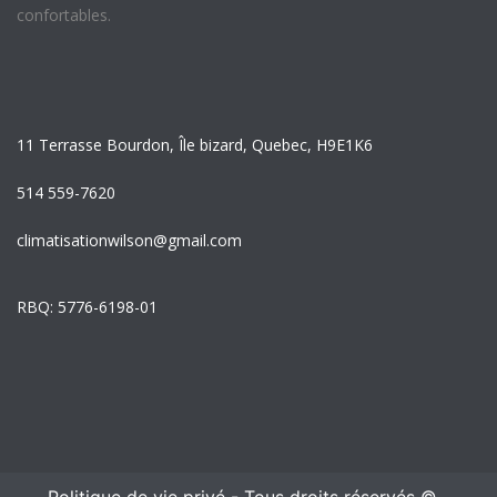
confortables.
11 Terrasse Bourdon, Île bizard, Quebec, H9E1K6
514 559-7620
climatisationwilson@gmail.com
RBQ: 5776-6198-01
Politique de vie privé
- Tous droits réservés ©
-