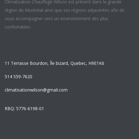
Climatisation Chauffage Wilson est présent dans la grande
région de Montréal ainsi que ses régions adjacentes afin de
vous accompagner vers un environnement des plus
confortables.
11 Terrasse Bourdon, Île bizard, Quebec, H9E1K6
514 559-7620
climatisationwilson@gmail.com
RBQ: 5776-6198-01