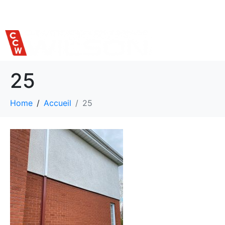
514 559-7620
25
Home
Accueil
25