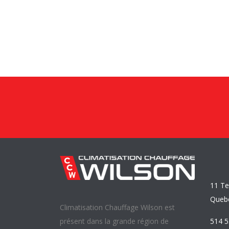
11 Te
Queb
Climatisation Chauffage Wilson est
514 
présent dans la grande région de