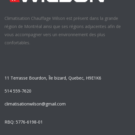
Climatisation Chauffage Wilson est présent dans la grande
région de Montréal ainsi que ses régions adjacentes afin de
vous accompagner vers un environnement des plus
confortables.
11 Terrasse Bourdon, Île bizard, Quebec, H9E1K6
514 559-7620
climatisationwilson@gmail.com
RBQ: 5776-6198-01