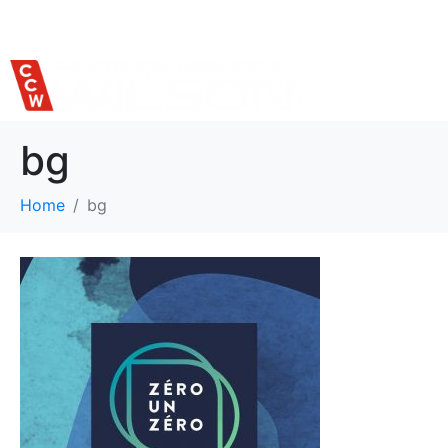
514 559-7620
bg
Home
bg